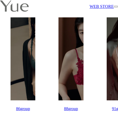
WEB STORE
86
group
88
group
91