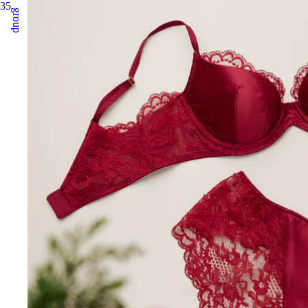
35
group