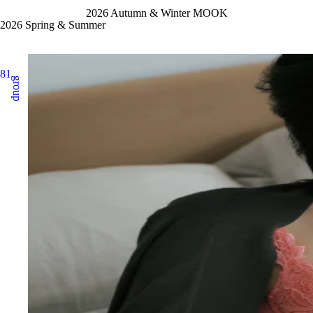
2026 Autumn & Winter MOOK
2026 Spring & Summer
81
group