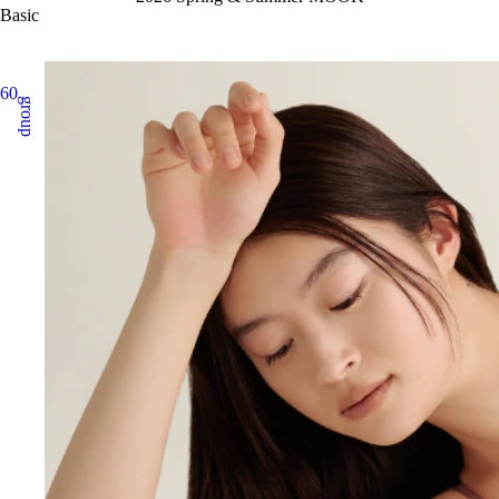
Basic
60
group