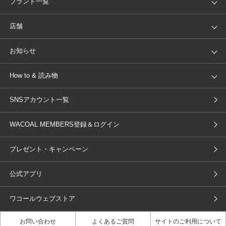
ブランド一覧
ランキング
セール
WACOAL
Wing
店舗
トピックス
Salute
Yue
店舗を探す
お知らせ
AMPHI
une nana cool
来店予約
新着情報
How to & 読み物
GOCOCi
WACOAL SIZE ORDER
ブラ無料診断
重要なお知らせ
下着の基礎知識
ワコールボディブック
SNSアカウント一覧
OUR WACOAL
YOJOY
取り置き・取り寄せサービス
商品回収
ブラチェック
わたしに合うブラ診断
WACOAL Remamma
Mens Innerwear
WACOAL MEMBERS登録＆ログイン
3Dボディスキャン
お知らせ
ブラパン
ワコールスタイル
CW-X
Imported Brands
プレゼント・キャンペーン
ニュース＆トピックス
フェムケアポータルサイト
大人の工場見学in長崎
Licensed Brands
公式アプリ
大人の工場見学inベトナム
人間科学研究開発センター見学
ブランド一覧へ
店舗体験記（マンガ）
ワコールカルネアプリ使い方ガイ
ワコールウェブストア
ド（マンガ）
お問い合わせ
よくあるご質問
サイトのご利用について