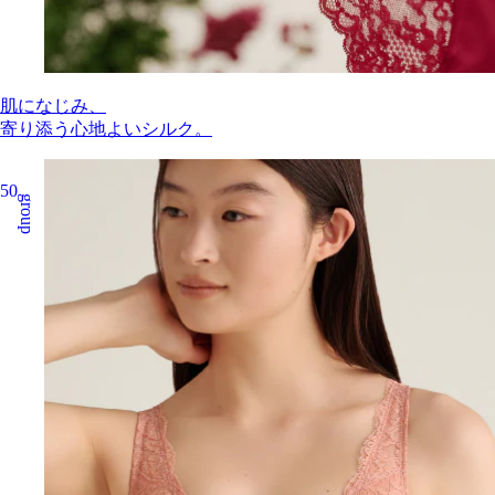
肌になじみ、
寄り添う心地よいシルク。
50
group