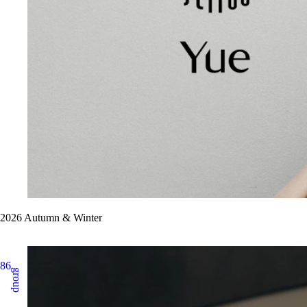
2026 Autumn & Winter
86
group