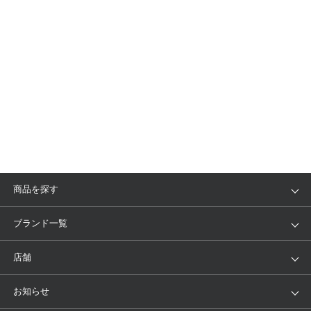
商品を探す
アイテム
ブランド
ブランド一覧
ランキング
セール
WACOAL
Wing
店舗
トピックス
Salute
Yue
店舗を探す
お知らせ
AMPHI
une nana cool